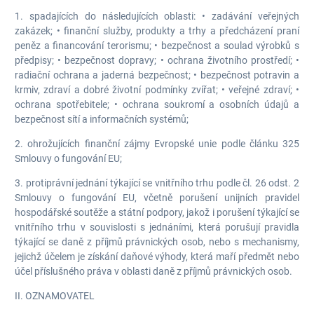
1. spadajících do následujících oblasti: • zadávání veřejných
zakázek; • finanční služby, produkty a trhy a předcházení praní
peněz a financování terorismu; • bezpečnost a soulad výrobků s
předpisy; • bezpečnost dopravy; • ochrana životního prostředí; •
radiační ochrana a jaderná bezpečnost; • bezpečnost potravin a
krmiv, zdraví a dobré životní podmínky zvířat; • veřejné zdraví; •
ochrana spotřebitele; • ochrana soukromí a osobních údajů a
bezpečnost sítí a informačních systémů;
2. ohrožujících finanční zájmy Evropské unie podle článku 325
Smlouvy o fungování EU;
3. protiprávní jednání týkající se vnitřního trhu podle čl. 26 odst. 2
Smlouvy o fungování EU, včetně porušení unijních pravidel
hospodářské soutěže a státní podpory, jakož i porušení týkající se
vnitřního trhu v souvislosti s jednáními, která porušují pravidla
týkající se daně z příjmů právnických osob, nebo s mechanismy,
jejichž účelem je získání daňové výhody, která maří předmět nebo
účel příslušného práva v oblasti daně z příjmů právnických osob.
II. OZNAMOVATEL