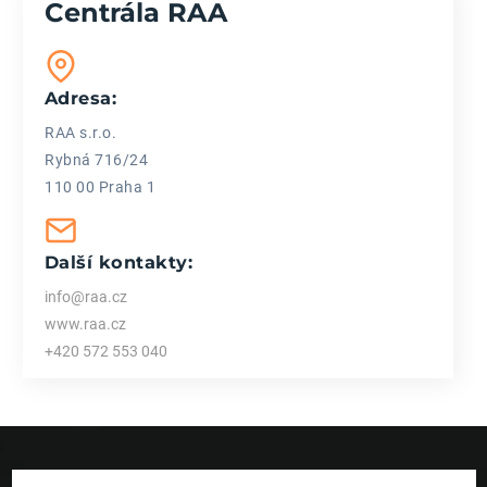
Centrála RAA
Adresa:
RAA s.r.o.
Rybná 716/24
110 00 Praha 1
Další kontakty:
info@raa.cz
www.raa.cz
+420 572 553 040