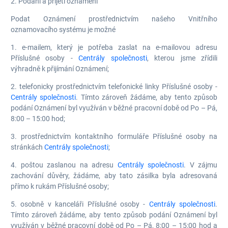
2. Podání a přijetí oznámení
Podat Oznámení prostřednictvím našeho Vnitřního
oznamovacího systému je možné
1. e-mailem, který je potřeba zaslat na e-mailovou adresu
Příslušné osoby -
Centrály společnosti
, kterou jsme zřídili
výhradně k přijímání Oznámení;
2. telefonicky prostřednictvím telefonické linky Příslušné osoby -
Centrály společnosti
. Tímto zároveň žádáme, aby tento způsob
podání Oznámení byl využíván v běžné pracovní době od Po – Pá,
8:00 – 15:00 hod;
3. prostřednictvím kontaktního formuláře Příslušné osoby na
stránkách
Centrály společnosti
;
4. poštou zaslanou na adresu
Centrály společnosti
. V zájmu
zachování důvěry, žádáme, aby tato zásilka byla adresovaná
přímo k rukám Příslušné osoby;
5. osobně v kanceláři Příslušné osoby -
Centrály společnosti
.
Tímto zároveň žádáme, aby tento způsob podání Oznámení byl
využíván v běžné pracovní době od Po – Pá, 8:00 – 15:00 hod a