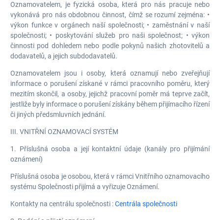
Oznamovatelem, je fyzická osoba, která pro nás pracuje nebo
vykonává pro nás obdobnou činnost, čímž se rozumí zejména: •
výkon funkce v orgánech naší společnosti; • zaměstnání v naší
společnosti; • poskytování služeb pro naši společnost; • výkon
činnosti pod dohledem nebo podle pokynů našich zhotovitelů a
dodavatelů, a jejich subdodavatelů.
Oznamovatelem jsou i osoby, která oznamují nebo zveřejňují
informace o porušení získané v rámci pracovního poměru, který
mezitím skončil, a osoby, jejichž pracovní poměr má teprve začít,
jestliže byly informace o porušení získány během přijímacího řízení
či jiných předsmluvních jednání.
III. VNITŘNÍ OZNAMOVACÍ SYSTÉM
1. Příslušná osoba a její kontaktní údaje (kanály pro přijímání
oznámení)
Příslušná osoba je osobou, která v rámci Vnitřního oznamovacího
systému Společnosti přijímá a vyřizuje Oznámení.
Kontakty na centrálu společnosti :
Centrála společnosti