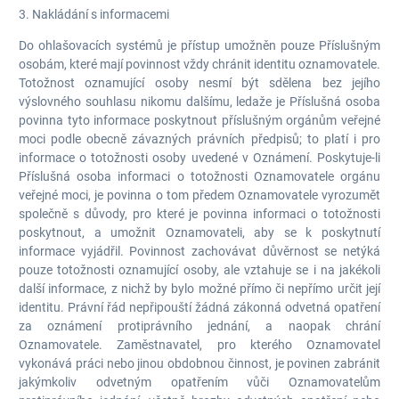
3. Nakládání s informacemi
Do ohlašovacích systémů je přístup umožněn pouze Příslušným
osobám, které mají povinnost vždy chránit identitu oznamovatele.
Totožnost oznamující osoby nesmí být sdělena bez jejího
výslovného souhlasu nikomu dalšímu, ledaže je Příslušná osoba
povinna tyto informace poskytnout příslušným orgánům veřejné
moci podle obecně závazných právních předpisů; to platí i pro
informace o totožnosti osoby uvedené v Oznámení. Poskytuje-li
Příslušná osoba informaci o totožnosti Oznamovatele orgánu
veřejné moci, je povinna o tom předem Oznamovatele vyrozumět
společně s důvody, pro které je povinna informaci o totožnosti
poskytnout, a umožnit Oznamovateli, aby se k poskytnutí
informace vyjádřil. Povinnost zachovávat důvěrnost se netýká
pouze totožnosti oznamující osoby, ale vztahuje se i na jakékoli
další informace, z nichž by bylo možné přímo či nepřímo určit její
identitu. Právní řád nepřipouští žádná zákonná odvetná opatření
za oznámení protiprávního jednání, a naopak chrání
Oznamovatele. Zaměstnavatel, pro kterého Oznamovatel
vykonává práci nebo jinou obdobnou činnost, je povinen zabránit
jakýmkoliv odvetným opatřením vůči Oznamovatelům