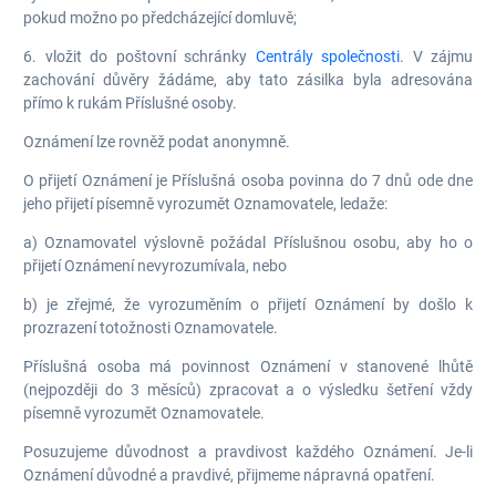
pokud možno po předcházející domluvě;
6. vložit do poštovní schránky
Centrály společnosti
. V zájmu
zachování důvěry žádáme, aby tato zásilka byla adresována
přímo k rukám Příslušné osoby.
Oznámení lze rovněž podat anonymně.
O přijetí Oznámení je Příslušná osoba povinna do 7 dnů ode dne
jeho přijetí písemně vyrozumět Oznamovatele, ledaže:
a) Oznamovatel výslovně požádal Příslušnou osobu, aby ho o
přijetí Oznámení nevyrozumívala, nebo
b) je zřejmé, že vyrozuměním o přijetí Oznámení by došlo k
prozrazení totožnosti Oznamovatele.
Příslušná osoba má povinnost Oznámení v stanovené lhůtě
(nejpozději do 3 měsíců) zpracovat a o výsledku šetření vždy
písemně vyrozumět Oznamovatele.
Posuzujeme důvodnost a pravdivost každého Oznámení. Je-li
Oznámení důvodné a pravdivé, přijmeme nápravná opatření.